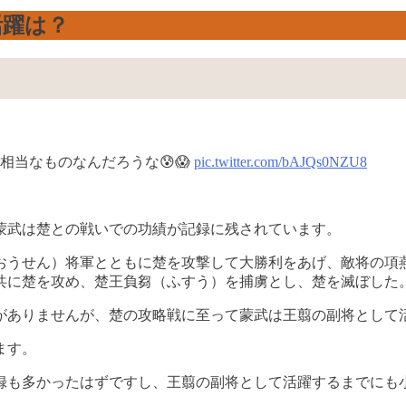
活躍は？
当なものなんだろうな😰😱
pic.twitter.com/bAJQs0NZU8
蒙武は楚との戦いでの功績が記録に残されています。
翦（おうせん）将軍とともに楚を攻撃して大勝利をあげ、敵将の
て共に楚を攻め、楚王負芻（ふすう）を捕虜とし、楚を滅ぼした
がありませんが、楚の攻略戦に至って蒙武は王翦の副将として
ます。
録も多かったはずですし、王翦の副将として活躍するまでにも