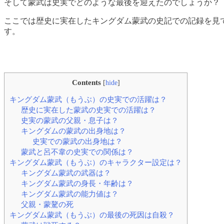
そして蒙武は史実でどのような最後を迎えたのでしょうか？
ここでは歴史に実在したキングダム蒙武の史記での記録を見
す。
Contents
[
hide
]
キングダム蒙武（もうぶ）の史実での活躍は？
歴史に実在した蒙武の史実での活躍は？
史実の蒙武の父親・息子は？
キングダムの蒙武の出身地は？
史実での蒙武の出身地は？
蒙武と呂不韋の史実での関係は？
キングダム蒙武（もうぶ）のキャラクター設定は？
キングダム蒙武の武器は？
キングダム蒙武の身長・年齢は？
キングダム蒙武の能力値は？
父親・蒙驁の死
キングダム蒙武（もうぶ）の最後の死因は自殺？