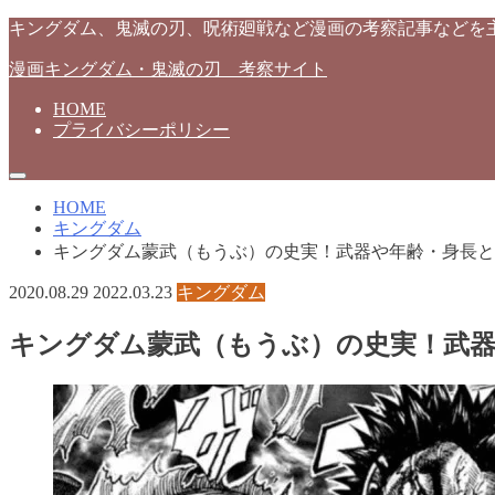
キングダム、鬼滅の刃、呪術廻戦など漫画の考察記事などを
漫画キングダム・鬼滅の刃 考察サイト
HOME
プライバシーポリシー
HOME
キングダム
キングダム蒙武（もうぶ）の史実！武器や年齢・身長と
2020.08.29
2022.03.23
キングダム
キングダム蒙武（もうぶ）の史実！武