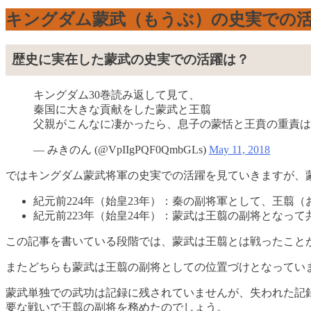
キングダム蒙武（もうぶ）の史実での
歴史に実在した蒙武の史実での活躍は？
キングダム30巻読み返して見て、
秦国に大きな貢献をした蒙武と王翦
父親がこんなに凄かったら、息子の蒙恬と王賁の重責は相
— みきのん (@VpIIgPQF0QmbGLs)
May 11, 2018
ではキングダム蒙武将軍の史実での活躍を見ていきますが、
紀元前224年（始皇23年）：秦の副将軍として、王
紀元前223年（始皇24年）：蒙武は王翦の副将となっ
この記事を書いている段階では、蒙武は王翦とは戦ったこと
またどちらも蒙武は王翦の副将としての位置づけとなってい
蒙武単独での武功は記録に残されていませんが、失われた記
要な戦いで王翦の副将を務めたのでしょう。