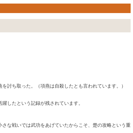
項燕を討ち取った。（項燕は自殺したとも言われています。）
。
活躍したという記録が残されています。
小さな戦いでは武功をあげていたからこそ、楚の攻略という重