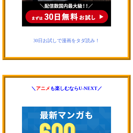
30日お試しで漫画をタダ読み！
＼
アニメ
も楽しむならU-NEXT／