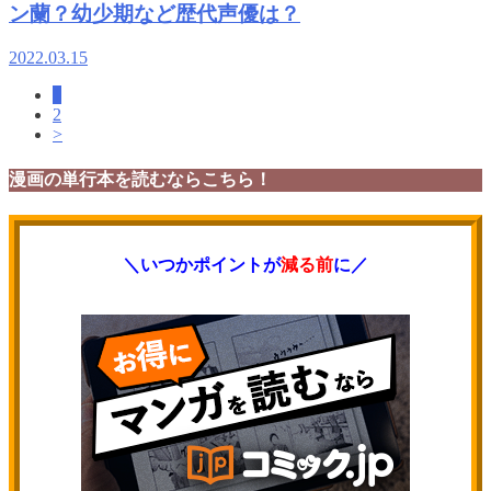
ン蘭？幼少期など歴代声優は？
2022.03.15
1
2
>
漫画の単行本を読むならこちら！
＼いつかポイントが
減る前
に／