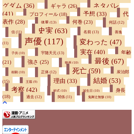
ネタバレ
グダム
(36)
ギャラ
(26)
(41)
予想
(33)
代
プロフィール
(18)
表作
(28)
何巻
(23)
体重
(13)
何話
(12)
史実
(63)
名前
(13)
信
(11)
善逸
声優
(117)
変わった
(47)
(11)
実在
(40)
年齢
宇随天元
(13)
子供
(10)
最後
(67)
強さ
(25)
(21)
映画
(10)
死亡
(59)
炭治郎
正体
(12)
桓騎
(10)
結婚
(53)
理由
(33)
(15)
王翦
(9)
考察
(42)
身長
術式
(10)
誕生日
(10)
(18)
過去
(12)
関係
(11)
鬼舞辻無惨
(10)