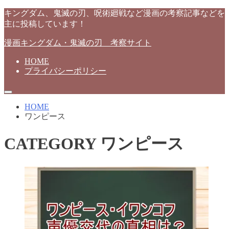
キングダム、鬼滅の刃、呪術廻戦など漫画の考察記事などを
主に投稿しています！
漫画キングダム・鬼滅の刃 考察サイト
HOME
プライバシーポリシー
HOME
ワンピース
CATEGORY
ワンピース