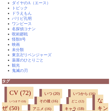
ダイヤのA（エース）
トピック
ドラえもん
パリピ孔明
ワンピース
名探偵コナン
呪術廻戦
怪獣8号
映画
未分類
東京卍リベンジャーズ
薬屋のひとりごと
観光
鬼滅の刃
タグ
CV
(72)
いつ
(20)
いつから
(16)
な
その後
(16)
どこ
(12)
いつまで
(10)
ぜ
(50)
キン
キャラ
(18)
アニメ
(16)