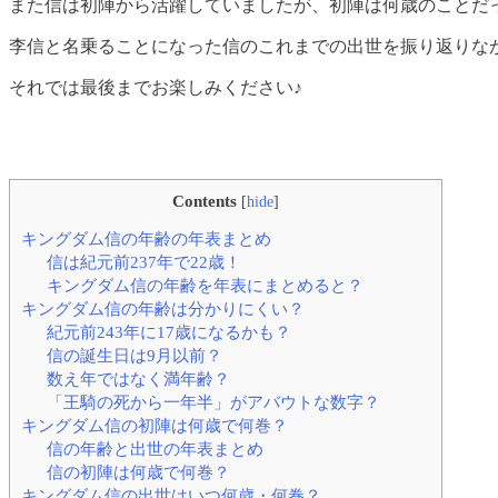
また信は初陣から活躍していましたが、初陣は何歳のことだ
李信と名乗ることになった信のこれまでの出世を振り返りな
それでは最後までお楽しみください♪
Contents
[
hide
]
キングダム信の年齢の年表まとめ
信は紀元前237年で22歳！
キングダム信の年齢を年表にまとめると？
キングダム信の年齢は分かりにくい？
紀元前243年に17歳になるかも？
信の誕生日は9月以前？
数え年ではなく満年齢？
「王騎の死から一年半」がアバウトな数字？
キングダム信の初陣は何歳で何巻？
信の年齢と出世の年表まとめ
信の初陣は何歳で何巻？
キングダム信の出世はいつ何歳・何巻？