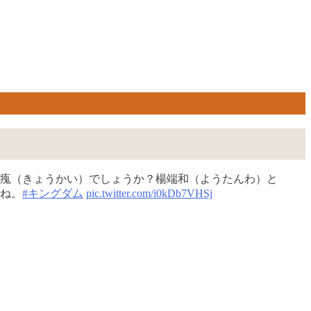
羌瘣（きょうかい）でしょうか？楊端和（ようたんわ）と
ね。
#キングダム
pic.twitter.com/i0kDb7VHSj