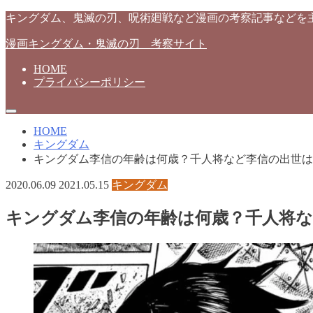
キングダム、鬼滅の刃、呪術廻戦など漫画の考察記事などを
漫画キングダム・鬼滅の刃 考察サイト
HOME
プライバシーポリシー
HOME
キングダム
キングダム李信の年齢は何歳？千人将など李信の出世は
2020.06.09
2021.05.15
キングダム
キングダム李信の年齢は何歳？千人将