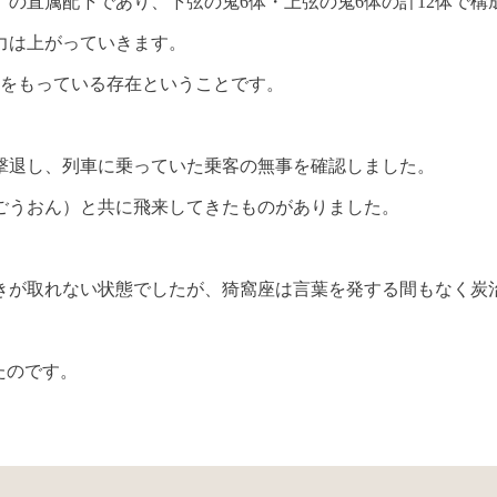
の直属配下であり、下弦の鬼6体・上弦の鬼6体の計12体で構
力は上がっていきます。
力をもっている存在ということです。
撃退し、列車に乗っていた乗客の無事を確認しました。
ごうおん）と共に飛来してきたものがありました。
きが取れない状態でしたが、猗窩座は言葉を発する間もなく炭
たのです。