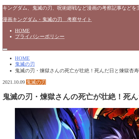
キングダム、鬼滅の刃、呪術廻戦など漫画の考察記事などを
漫画キングダム・鬼滅の刃 考察サイト
HOME
プライバシーポリシー
HOME
鬼滅の刃
鬼滅の刃・煉獄さんの死亡が壮絶！死んだ日と煉獄杏寿
2021.10.09
鬼滅の刃
鬼滅の刃・煉獄さんの死亡が壮絶！死ん