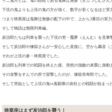
十二鬼月とは、鬼の始祖である鬼舞辻無惨（きぶつじむざん）
下弦の鬼よりも上弦の鬼の方が強く、数字が若くなるほど実
つまり猗窩座は鬼舞辻無惨の配下の中で、上から3番目の実
そして物語は無限列車編。
炭治郎たちは列車を襲った下弦の壱・魘夢（えんむ）を見事
そして炭治郎や煉獄さんが一安心した直後に、空から轟音（
それが上弦の参・猗窩座でした。
炭治郎も列車での戦闘を終えた後、突然の強敵の来襲に身動
その攻撃をすんでの所で迎撃したのが、煉獄杏寿郎でした。
そして突如として上弦の鬼vs鬼殺隊の炎柱との戦闘が始まっ
猗窩座はまず炭治郎を襲う！