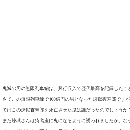
鬼滅の刃の無限列車編は、興行収入で歴代最高を記録したこ
さてこの無限列車編で400億円の男となった煉獄杏寿郎です
ではこの煉獄杏寿郎を死亡させた鬼は誰だったのでしょうか
また煉獄さんは猗窩座に鬼になるように誘われましたが、な