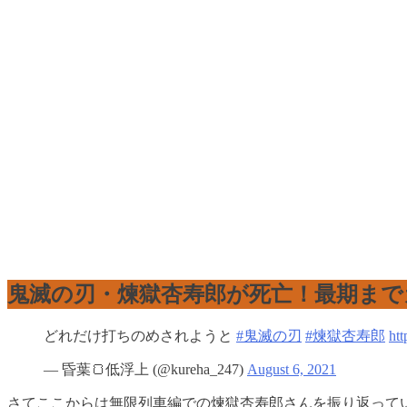
鬼滅の刃・煉獄杏寿郎が死亡！最期まで
どれだけ打ちのめされようと
#鬼滅の刃
#煉獄杏寿郎
ht
— 昏葉🍞低浮上 (@kureha_247)
August 6, 2021
さてここからは無限列車編での煉獄杏寿郎さんを振り返って