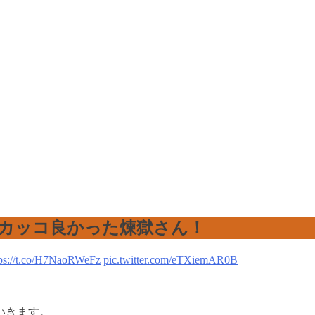
カッコ良かった煉獄さん！
tps://t.co/H7NaoRWeFz
pic.twitter.com/eTXiemAR0B
いきます。