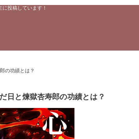
主に投稿しています！
郎の功績とは？
だ日と煉獄杏寿郎の功績とは？