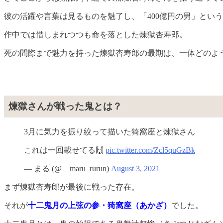
彼の活躍や言葉は見るものを魅了し、「400億円の男」とい
作中では惜しまれつつも命を落とした煉獄杏寿郎。
死の間際まで魅力を持った煉獄杏寿郎の最期は、一体どのよ
煉獄さんが戦った鬼とは？
3月に気力を振り絞って描いた猗窩座と煉獄さん
これは一回載せてる🙌
pic.twitter.com/Zcl5quGzBk
— まる (@__maru_rurun)
August 3, 2021
まず煉獄杏寿郎が最後に戦った存在。
それが
十二鬼月の上弦の参・猗窩座（あかざ）
でした。