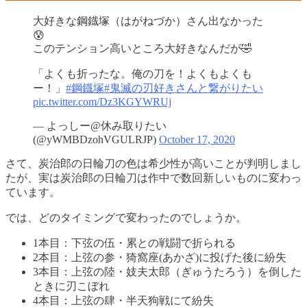
大好きな鋼鐡塚（はがねづか）さん出なかった
😰
このテンション高いところ大好きなんだが🤣
「よくも折ったな。俺の刀を！よくもよくも
ー！」
#鋼鐡塚
#鬼滅の刃好きさんと繋がりたい
pic.twitter.com/Dz3KGYWRUj
— よっしー@休み取りたい
(@yWMBDzohVGULRJP)
October 17, 2020
さて、炭治郎の日輪刀の色は希少性が高いことが判明しまし
たが、実は炭治郎の日輪刀は作中で数回新しいものに変わっ
ています。
では、どのタイミングで変わったのでしょうか。
1本目：下弦の伍・累との戦闘で折られる
2本目：上弦の参・
猗窩座(あかざ)に投げた後に紛失
3本目：上弦の陸・妓夫太郎（ぎゅうたろう）を倒した
ときに刃こぼれ
4本目：上弦の肆・半天狗戦にて紛失