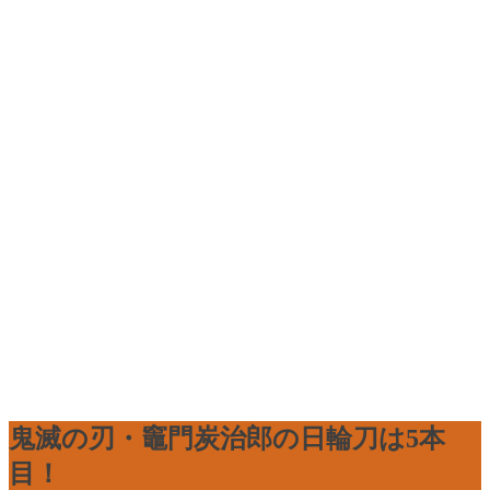
鬼滅の刃・竈門炭治郎の日輪刀は5本
目！