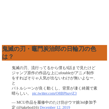
鬼滅の刃・竈門炭治郎の日輪刀の色
は？
鬼滅の刃、流行ってるから僕も9話まで見たけど
ジャンプ原作の作品な上にufotableがアニメ制作
をすればそりゃ人気が出ないわけが無いよなー、
と
バトルシーンが良く動くし、背景が凄く綺麗で素
晴らしい。
pic.twitter.com/O8BPhuvjZ3
— MCU作品を履修中のたけ坊@ウマ娘3rd参加予
定 (@takebo416)
December 12, 2019