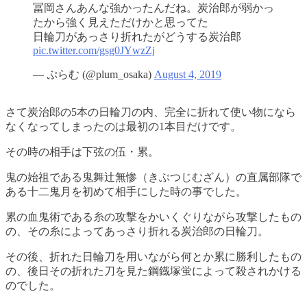
冨岡さんあんな強かったんだね。炭治郎が弱かっ
たから強く見えただけかと思ってた
日輪刀があっさり折れたがどうする炭治郎
pic.twitter.com/gsg0JYwzZj
— ぷらむ (@plum_osaka)
August 4, 2019
さて炭治郎の5本の日輪刀の内、完全に折れて使い物になら
なくなってしまったのは最初の1本目だけです。
その時の相手は下弦の伍・累。
鬼の始祖である鬼舞辻無惨（きぶつじむざん）の直属部隊で
ある十二鬼月を初めて相手にした時の事でした。
累の血鬼術である糸の攻撃をかいくぐりながら攻撃したもの
の、その糸によってあっさり折れる炭治郎の日輪刀。
その後、折れた日輪刀を用いながら何とか累に勝利したもの
の、後日その折れた刀を見た鋼鐡塚蛍によって殺されかける
のでした。