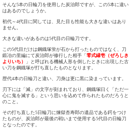
そんな5本の日輪刀を使用した炭治郎ですが、この5本に違い
はあるのでしょうか。
初代～4代目に関しては、見た目も性能も大きな違いはあり
ません。
大きな違いがあるのは5代目の日輪刀です。
この5代目だけは鋼鐡塚蛍が石から打ったものではなく、刀
鍛冶の里編にて炭治郎が修行した相手「
零式縁壱（ぜろしき
よりいち）
」と呼ばれる機械人形を倒したときに出現した古
い刀を鋼鐡塚が打ち直したものとなります。
歴代4本の日輪刀と違い、刀身は更に黒に染まっています。
刃下には「滅」の文字が刻まれており、鋼鐡塚曰く「ただ一
心に鬼を滅する」という思いを込めて作られたものだろうと
のこと。
その打ち直した5日輪刀に煉獄杏寿郎の遺品である鍔をつけ
たものが、炭治郎が最後の戦いまで使用する5代目の日輪刀
となったのです。