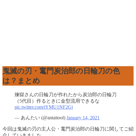
鬼滅の刃・竃門炭治郎の日輪刀の色
は？まとめ
煉獄さんの日輪刀が作れたから炭治郎の日輪刀
（5代目）作るときに金型流用できるな
pic.twitter.com/tYMU1NF2Gj
— あんたい (@antaitool)
January 14, 2021
今回は鬼滅の刃の主人公・竃門炭治郎の日輪刀に関してご紹
介していきました。