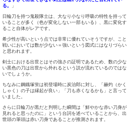
る。
」
日輪刀を持つ鬼殺隊士は、大なり小なり呼吸の特性を持って
いることが多く（色が変化しない一部もいる）、黒に変化す
ること自体がレアです。
希少性が高いという点では非常に優れていそうですが、こと
戦いにおいては数が少ない＝強いという図式にはなりづらい
と思われます。
剣士における出世とはその強さの証明であるため、数の少な
い黒色の刀は出世から外れるという説が流れているのではな
いでしょうか。
ちなみに鋼鐡塚蛍は初登場時に炭治郎に対し、「赫灼（かく
しゃく）の子は縁起が良い」「刀も赤くなるかも」と言って
いました。
さらに日輪刀が黒だと判明した瞬間は「鮮やかな赤い刀身が
見れると思ったのに」という台詞を述べていることから、出
世頭の筆頭は赤い刀身であることが推測されます。