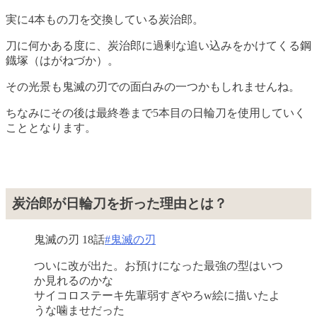
実に4本もの刀を交換している炭治郎。
刀に何かある度に、炭治郎に過剰な追い込みをかけてくる鋼
鐡塚（はがねづか）。
その光景も鬼滅の刃での面白みの一つかもしれませんね。
ちなみにその後は最終巻まで5本目の日輪刀を使用していく
こととなります。
炭治郎が日輪刀を折った理由とは？
鬼滅の刃 18話
#鬼滅の刃
ついに改が出た。お預けになった最強の型はいつ
か見れるのかな
サイコロステーキ先輩弱すぎやろw絵に描いたよ
うな噛ませだった