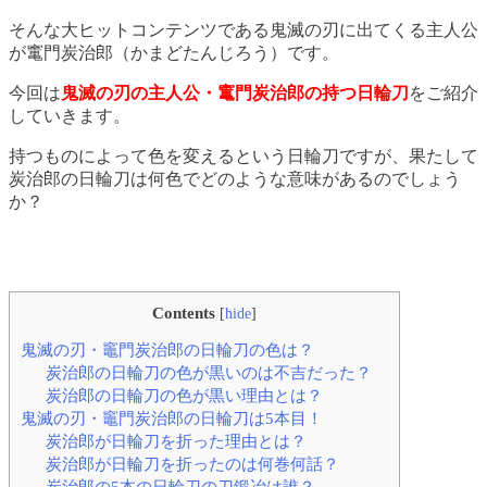
そんな大ヒットコンテンツである鬼滅の刃に出てくる主人公
が竃門炭治郎（かまどたんじろう）です。
今回は
鬼滅の刃の主人公・竃門炭治郎の持つ日輪刀
をご紹介
していきます。
持つものによって色を変えるという日輪刀ですが、果たして
炭治郎の日輪刀は何色でどのような意味があるのでしょう
か？
Contents
[
hide
]
鬼滅の刃・竈門炭治郎の日輪刀の色は？
炭治郎の日輪刀の色が黒いのは不吉だった？
炭治郎の日輪刀の色が黒い理由とは？
鬼滅の刃・竈門炭治郎の日輪刀は5本目！
炭治郎が日輪刀を折った理由とは？
炭治郎が日輪刀を折ったのは何巻何話？
炭治郎の5本の日輪刀の刀鍛冶は誰？