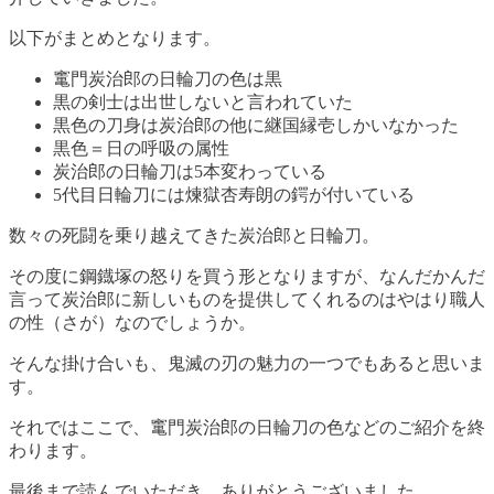
以下がまとめとなります。
竃門炭治郎の日輪刀の色は黒
黒の剣士は出世しないと言われていた
黒色の刀身は炭治郎の他に継国縁壱しかいなかった
黒色＝日の呼吸の属性
炭治郎の日輪刀は5本変わっている
5代目日輪刀には煉獄杏寿朗の鍔が付いている
数々の死闘を乗り越えてきた炭治郎と日輪刀。
その度に鋼鐡塚の怒りを買う形となりますが、なんだかんだ
言って炭治郎に新しいものを提供してくれるのはやはり職人
の性（さが）なのでしょうか。
そんな掛け合いも、鬼滅の刃の魅力の一つでもあると思いま
す。
それではここで、竃門炭治郎の日輪刀の色などのご紹介を終
わります。
最後まで読んでいただき、ありがとうございました。