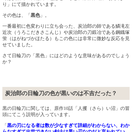
り」にて描かれています。
その色は、「
黒色
」。
一番最初に色変わりに立ち会った、炭治郎の師である鱗滝左
近次（うろこだきさこんじ）や炭治郎の刀鍛冶である鋼鐡塚
蛍（はがねづかほたる）もこの色には非常に微妙な反応を見
せていました。
さて日輪刀の「黒色」にはどのような意味があるのでしょう
か？
炭治郎の日輪刀の色が黒いのは不吉だった？
黒の日輪刀に関しては、原作10話「人攫（さら）い沼」の冒
頭にてこう説明が入っています。
「
黒の刃になる者は数が少なすぎて詳細がわからない、わか
らなすぎて出世できない剣士は黒い刃なのだと言われてい