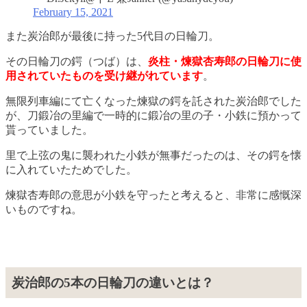
February 15, 2021
また炭治郎が最後に持った5代目の日輪刀。
その日輪刀の鍔（つば）は、
炎柱・煉獄杏寿郎の日輪刀に使
用されていたものを受け継がれています
。
無限列車編にて亡くなった煉獄の鍔を託された炭治郎でした
が、刀鍛冶の里編で一時的に鍛冶の里の子・小鉄に預かって
貰っていました。
里で上弦の鬼に襲われた小鉄が無事だったのは、その鍔を懐
に入れていたためでした。
煉獄杏寿郎の意思が小鉄を守ったと考えると、非常に感慨深
いものですね。
炭治郎の5本の日輪刀の違いとは？