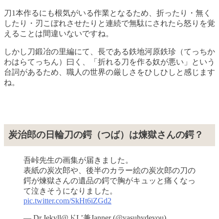
刀1本作るにも根気がいる作業となるため、折ったり・無く
したり・刃こぼれさせたりと連続で無駄にされたら怒りを覚
えることは間違いないですね。
しかし刀鍛冶の里編にて、長である鉄地河原鉄珍（てっちか
わはらてっちん）曰く、「折れる刀を作る奴が悪い」という
台詞があるため、職人の世界の厳しさをひしひしと感じます
ね。
炭治郎の日輪刀の鍔（つば）は煉獄さんの鍔？
吾峠先生の画集が届きました。
表紙の炭次郎や、後半のカラー絵の炭次郎の刀の
鍔が煉獄さんの遺品の鍔で胸がキュッと痛くなっ
て泣きそうになりました。
pic.twitter.com/SkHt6iZGd2
— Dr.Jekyll@ドL’兼Janner (@yasuhydeyou)