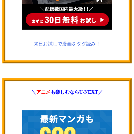
30日お試しで漫画をタダ読み！
＼
アニメ
も楽しむならU-NEXT／