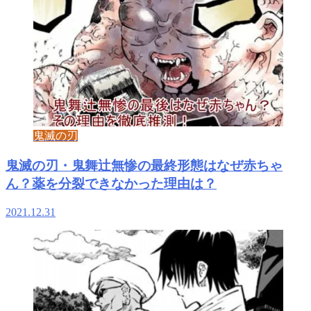
鬼滅の刃
鬼滅の刃・鬼舞辻無惨の最終形態はなぜ赤ちゃ
ん？薬を分裂できなかった理由は？
2021.12.31