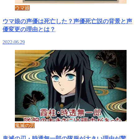
ウマ娘
ウマ娘の声優は死亡した？声優死亡説の背景と声
優変更の理由とは？
2022.06.29
鬼滅の刃
鬼滅の刃・時透無一郎の隊服が大きい理由が驚