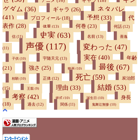
キャラ
(18)
アニメ
(16)
ネタバレ
グダム
(36)
ギャラ
(26)
(41)
予想
(33)
代
プロフィール
(18)
表作
(28)
何巻
(23)
体重
(13)
何話
(12)
史実
(63)
名前
(13)
信
(11)
善逸
声優
(117)
変わった
(47)
(11)
実在
(40)
年齢
宇随天元
(13)
子供
(10)
最後
(67)
強さ
(25)
(21)
映画
(10)
死亡
(59)
炭治郎
正体
(12)
桓騎
(10)
結婚
(53)
理由
(33)
(15)
王翦
(9)
考察
(42)
身長
術式
(10)
誕生日
(10)
(18)
過去
(12)
関係
(11)
鬼舞辻無惨
(10)