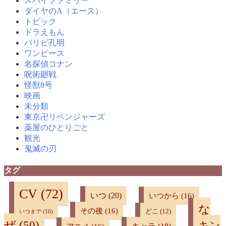
スパイファミリー
ダイヤのA（エース）
トピック
ドラえもん
パリピ孔明
ワンピース
名探偵コナン
呪術廻戦
怪獣8号
映画
未分類
東京卍リベンジャーズ
薬屋のひとりごと
観光
鬼滅の刃
タグ
CV
(72)
いつ
(20)
いつから
(16)
な
その後
(16)
どこ
(12)
いつまで
(10)
ぜ
(50)
キン