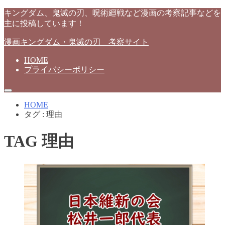
キングダム、鬼滅の刃、呪術廻戦など漫画の考察記事などを
主に投稿しています！
漫画キングダム・鬼滅の刃 考察サイト
HOME
プライバシーポリシー
HOME
タグ : 理由
TAG
理由