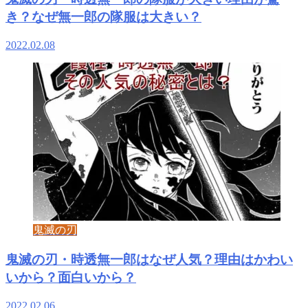
き？なぜ無一郎の隊服は大きい？
2022.02.08
鬼滅の刃
鬼滅の刃・時透無一郎はなぜ人気？理由はかわい
いから？面白いから？
2022.02.06