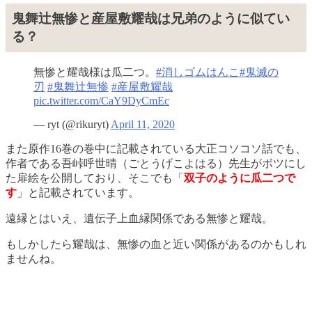
鬼舞辻無惨と産屋敷耀哉は兄弟のように似てい
る？
無惨と耀哉様は瓜二つ。
#消しゴムはんこ
#鬼滅の
刃
#鬼舞辻無惨
#産屋敷耀哉
pic.twitter.com/CaY9DyCmEc
— ryt (@rikuryt)
April 11, 2020
また原作16巻の巻中に記載されている大正コソコソ話でも、
作者である吾峠呼世晴（ごとうげこよはる）先生がボツにし
た扉絵を公開しており、そこでも「
双子のように瓜二つで
す
」と記載されています。
遠縁とはいえ、遺伝子上血縁関係である無惨と耀哉。
もしかしたら耀哉は、無惨の血と近い関係があるのかもしれ
ませんね。