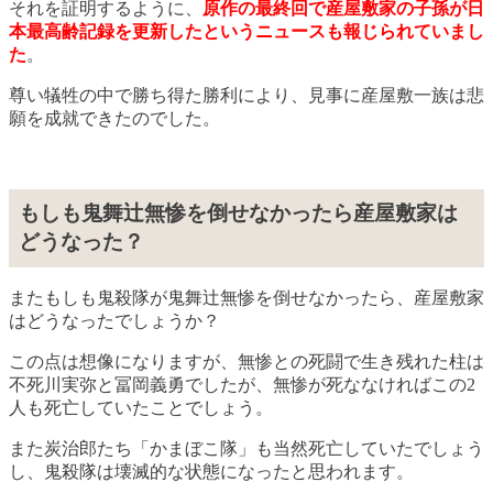
それを証明するように、
原作の最終回で産屋敷家の子孫が日
本最高齢記録を更新したというニュースも報じられていまし
た
。
尊い犠牲の中で勝ち得た勝利により、見事に産屋敷一族は悲
願を成就できたのでした。
もしも鬼舞辻無惨を倒せなかったら産屋敷家は
どうなった？
またもしも鬼殺隊が鬼舞辻無惨を倒せなかったら、産屋敷家
はどうなったでしょうか？
この点は想像になりますが、無惨との死闘で生き残れた柱は
不死川実弥と冨岡義勇でしたが、無惨が死ななければこの2
人も死亡していたことでしょう。
また炭治郎たち「かまぼこ隊」も当然死亡していたでしょう
し、鬼殺隊は壊滅的な状態になったと思われます。