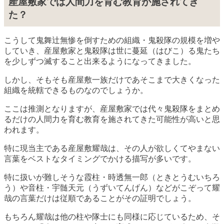
産屋敷家では人間力を育む教育が施されてき
た？
こうして鬼舞辻無惨を倒すための組織・鬼殺隊の規模を増や
していき、産屋敷家と鬼殺隊は世に蔓延（はびこ）る鬼たち
を少しずつ滅すること出来るようになってきました。
しかし、そもそも産屋敷一族だけであそこまで大きくなった
組織を統轄できるものなのでしょうか。
ここは推測となりますが、産屋敷家では代々鬼殺隊をまとめ
るだけの人間力を育む教育を施されてきた可能性が高いと思
われます。
特に現当主である産屋敷耀哉は、その人が欲しくてやまない
言葉をベストなタイミングでかける描写が多いです。
特に扱いが難しそうな霞柱・時透無一郎（ときとうむいちろ
う）や音柱・宇髄天元（うずいてんげん）などがこぞって耀
哉の言葉だけは従順であることがその証明でしょう。
もちろん耀哉は他の柱や隊士にも同様に応じているため、そ