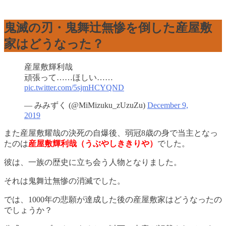
鬼滅の刃・鬼舞辻無惨を倒した産屋敷
家はどうなった？
産屋敷輝利哉
頑張って……ほしい……
pic.twitter.com/5sjmHCYQND
— みみずく (@MiMizuku_zUzuZu)
December 9,
2019
また産屋敷耀哉の決死の自爆後、弱冠8歳の身で当主となっ
たのは
産屋敷輝利哉（うぶやしききりや）
でした。
彼は、一族の歴史に立ち会う人物となりました。
それは鬼舞辻無惨の消滅でした。
では、1000年の悲願が達成した後の産屋敷家はどうなったの
でしょうか？