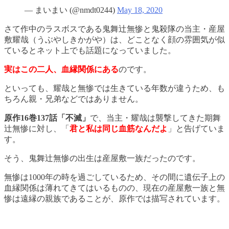
— まいまい (@nmdt0244)
May 18, 2020
さて作中のラスボスである鬼舞辻無惨と鬼殺隊の当主・産屋
敷耀哉（うぶやしきかがや）は、どことなく顔の雰囲気が似
ているとネット上でも話題になっていました。
実はこの二人、血縁関係にある
のです。
といっても、耀哉と無惨では生きている年数が違うため、も
ちろん親・兄弟などではありません。
原作16巻137話「不滅」
で、当主・耀哉は襲撃してきた期舞
辻無惨に対し、「
君と私は同じ血筋なんだよ
」と告げていま
す。
そう、鬼舞辻無惨の出生は産屋敷一族だったのです。
無惨は1000年の時を過ごしているため、その間に遺伝子上の
血縁関係は薄れてきてはいるものの、現在の産屋敷一族と無
惨は遠縁の親族であることが、原作では描写されています。