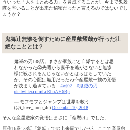
ういった「人をまとめる力」を育成することが、今まで鬼殺
隊を率いることが出来た秘密だったと言えるのではないでし
ょうか？
鬼舞辻無惨を倒すために産屋敷耀哉が行った壮
絶なこととは？
鬼滅の刃138話。まさか家族ごと自爆するとは思
わなかった😱先週から妻子を逃がさないと無惨
様に殺されるんじゃないかとはらはらしていた
が、その心配は無用だったね💦産屋敷一族の覚悟
が決まり過ぎている
#wj02
#鬼滅の刃
pic.twitter.com/LcRhqAH6Bp
— モフモフとジャンプは世界を救う
(@i_love_jump_4e)
December 10, 2018
そんな産屋敷家の覚悟はまさに「命懸け」でした。
原作16巻138話「急転」での出来事でしたが、ここで産屋敷