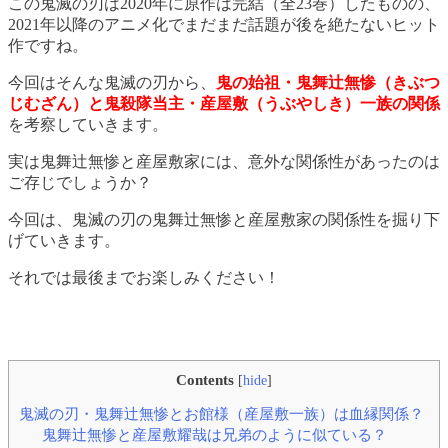
この鬼滅の刃は2020年に原作は完結（全23巻）したものの、
2021年以降のアニメ化でまだまだ話題が後を絶たないヒット
作ですね。
今回はそんな鬼滅の刃から、
鬼の始祖・鬼舞辻無惨（きぶつ
じむざん）と鬼殺隊当主・産屋敷（うぶやしき）一族の関係
を考察していきます。
実は鬼舞辻無惨と産屋敷家には、意外な関係性があったのは
ご存じでしょうか？
今回は、鬼滅の刃の鬼舞辻無惨と産屋敷家の関係性を掘り下
げていきます。
それでは最後までお楽しみください！
Contents
[
hide
]
鬼滅の刃・鬼舞辻無惨とお館様（産屋敷一族）は血縁関係？
鬼舞辻無惨と産屋敷耀哉は兄弟のように似ている？