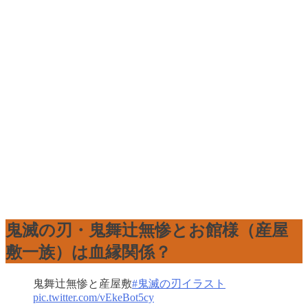
鬼滅の刃・鬼舞辻無惨とお館様（産屋
敷一族）は血縁関係？
鬼舞辻無惨と産屋敷
#鬼滅の刃イラスト
pic.twitter.com/vEkeBot5cy