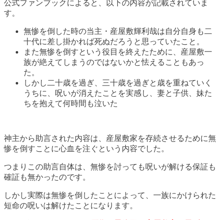
公式ファンブックによると、以下の内容が記載されていま
す。
無惨を倒した時の当主・産屋敷輝利哉は自分自身も二
十代に差し掛かれば死ぬだろうと思っていたこと。
また無惨を倒すという役目を終えたために、産屋敷一
族が絶えてしまうのではないかと怯えることもあっ
た。
しかし二十歳を過ぎ、三十歳を過ぎと歳を重ねていく
うちに、呪いが消えたことを実感し、妻と子供、妹た
ちを抱えて何時間も泣いた
神主から助言された内容は、産屋敷家を存続させるために無
惨を倒すことに心血を注ぐという内容でした。
つまりこの助言自体は、無惨を討っても呪いが解ける保証も
確証も無かったのです。
しかし実際は無惨を倒したことによって、一族にかけられた
短命の呪いは解けたことになります。