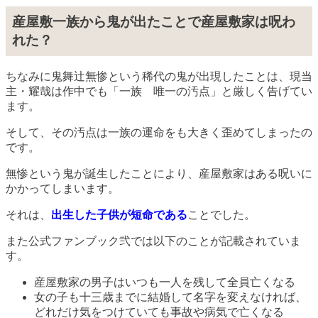
産屋敷一族から鬼が出たことで産屋敷家は呪わ
れた？
ちなみに鬼舞辻無惨という稀代の鬼が出現したことは、現当
主・耀哉は作中でも「一族 唯一の汚点」と厳しく告げてい
ます。
そして、その汚点は一族の運命をも大きく歪めてしまったの
です。
無惨という鬼が誕生したことにより、産屋敷家はある呪いに
かかってしまいます。
それは、
出生した子供が短命である
ことでした。
また公式ファンブック弐では以下のことが記載されていま
す。
産屋敷家の男子はいつも一人を残して全員亡くなる
女の子も十三歳までに結婚して名字を変えなければ、
どれだけ気をつけていても事故や病気で亡くなる