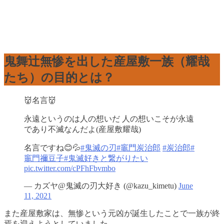
鬼舞辻無惨を出した産屋敷一族（耀哉
たち）の目的とは？
👹名言👹
永遠というのは人の想いだ 人の想いこそが永遠
であり不滅なんだよ(産屋敷耀哉)
名言ですね😊💦
#鬼滅の刃
#竈門炭治郎
#炭治郎
#
竈門禰豆子
#鬼滅好きと繋がりたい
pic.twitter.com/cPFhFbvmbo
— カズヤ@鬼滅の刃大好き (@kazu_kimetu)
June
11, 2021
また産屋敷家は、無惨という元凶が誕生したことで一族が終
焉を迎えようとしていました。