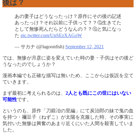
後は？
あの妻子はどうなったっけ？原作にその後の記述
あったっけ？それ以前に子供って？？🤔生きてた
として無惨死んだらどうなんの？？🤔と気になっ
た
pic.twitter.com/UpSEzXAGoW
— サカナ (@lagoonfish)
September 12, 2021
では、無惨が月彦に姿を変えていた時の妻・子供はその後ど
うなったのでしょうか？
漫画本編でも正確な描写は無いため、ここからは仮説を立て
ていきます。
まず最初に考えられるのは、
2人とも
既
にこの世にはいない
可能性
です。
というのも、原作「刀鍛冶の里編」にて炭治郎の妹で鬼の血
を持つ・禰豆子（ねずこ）が太陽を克服した時、その事実に
気付いた無惨は興奮のあまり近くにいた人間を殺害していま
した。