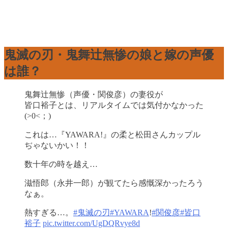
鬼滅の刃・鬼舞辻無惨の娘と嫁の声優
は誰？
鬼舞辻無惨（声優・関俊彦）の妻役が
皆口裕子とは、リアルタイムでは気付かなかった
(>0<；)
これは…『YAWARA!』の柔と松田さんカップル
ぢゃないかい！！
数十年の時を越え…
滋悟郎（永井一郎）が観てたら感慨深かったろう
なぁ。
熱すぎる…。
#鬼滅の刃
#YAWARA
!
#関俊彦
#皆口
裕子
pic.twitter.com/UgDQRvye8d