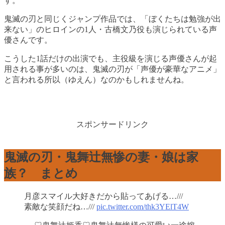
す。
鬼滅の刃と同じくジャンプ作品では、「ぼくたちは勉強が出
来ない」のヒロインの1人・古橋文乃役も演じられている声
優さんです。
こうした1話だけの出演でも、主役級を演じる声優さんが起
用される事が多いのは、鬼滅の刃が「声優が豪華なアニメ」
と言われる所以（ゆえん）なのかもしれませんね。
スポンサードリンク
鬼滅の刃・鬼舞辻無惨の妻・娘は家
族？ まとめ
月彦スマイル大好きだから貼ってあげる…///
素敵な笑顔だね…///
pic.twitter.com/thk3YElT4W