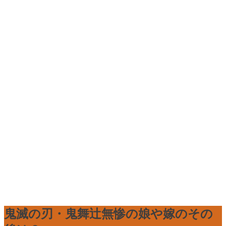
鬼滅の刃・鬼舞辻無惨の娘や嫁のその