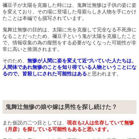
禰豆子が太陽を克服した時には、鬼舞辻無惨は子供の姿に姿
を変えており、その場に登場した母親らしき人物を手にかけ
たことは本編でも描写されています。
鬼舞辻無惨の目的は、太陽に光を克服して完全なる不死身に
なることだったため、禰豆子という鬼が太陽を克服したこと
で、情報収集の為の擬態をする必要がなくなった可能性が非
常に高いと推測されます。
そのため、
無惨が人間に姿を変えて近づいていた人たちは、
人間体であれ無惨のことを知り得ている人物ということにな
るので、皆殺しにされた可能性はある
と思われます。
鬼舞辻無惨の娘や嫁は男性を探し続けた？
また仮説の二つ目としては、
現在も2人は生存していて無惨
（月彦）を探している可能性もあると思います。