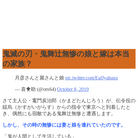
鬼滅の刃・鬼舞辻無惨の娘と嫁は本当
の家族？
月彦さんと麗さんと娘
pic.twitter.com/EafJyahaux
— 喜🐥助 (@otx64)
October 8, 2019
さて主人公・竃門炭治郎（かまどたんじろう）が、伝令役の
鎹烏（かすがいがらす）からの指令で東京へと到着したと
き、偶然にも宿敵である鬼舞辻無惨と遭遇します。
しかし、その時の無惨には妻と娘を連れていたのです。
「鬼が人間として生活している」