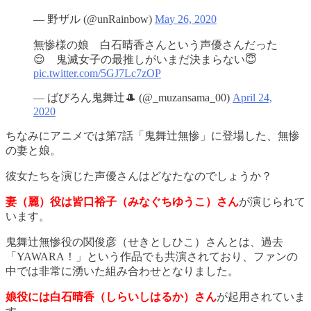
— 野ザル (@unRainbow)
May 26, 2020
無惨様の娘 白石晴香さんという声優さんだった
😌 鬼滅女子の最推しがいまだ決まらない😇
pic.twitter.com/5GJ7Lc7zOP
— ばびろん鬼舞辻🎩 (@_muzansama_00)
April 24,
2020
ちなみにアニメでは第7話「鬼舞辻無惨」に登場した、無惨
の妻と娘。
彼女たちを演じた声優さんはどなたなのでしょうか？
妻（麗）役は皆口裕子（みなぐちゆうこ）さん
が演じられて
います。
鬼舞辻無惨役の関俊彦（せきとしひこ）さんとは、過去
「YAWARA！」という作品でも共演されており、ファンの
中では非常に湧いた組み合わせとなりました。
娘役には白石晴香（しらいしはるか）さん
が起用されていま