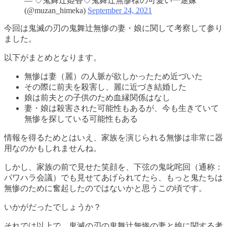
— ♡鬼舞辻姫香♡鬼舞辻無惨様の可愛い一途嫁
(@muzan_himeka)
September 24, 2021
今回は鬼滅の刃の鬼舞辻無惨の妻・娘に関して考察して参り
ました。
以下がまとめとなります。
無惨は妻（麗）の人脈が欲しかったため近づいた
その際に前夫を殺害し、麗に近づき結婚した
娘は前夫との子供のため血縁関係はなし
妻・娘は殺害された可能性もあるが、今も生きていて
無惨を探している可能性もある
情報を得るためとはいえ、家族を演じられる無惨は非常に器
用なのかもしれませんね。
しかし、家族の前で見せた笑顔を、下弦の鬼叱咤回（通称：
パワハラ会議）でも見せてあげられてたら、もっと鬼たちは
無惨のために奮起したのではないかと思うこの頃です。
いかがだったでしょうか？
それでは以上で、鬼滅の刃の鬼舞辻無惨の妻と娘に関する考