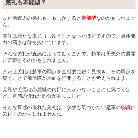
羌礼も本能型？
また新戦力の羌礼も、もしかすると
本能型
なのかもしれませ
ん。
羌礼は新たな蚩尤（しゆう）となったほどですので、身体能
力の高さは群を抜いています。
そんな羌礼が直感によって動くことで、趙軍は予想外の展開
に苦戦するのかもしれません。
または羌礼は趙軍の弱点を直感的に鋭く見抜き、その弱点を
突くことで飛信隊が局面を打開することも考えられます。
羌礼や羌瘣は赤麗城の内部に人がいないことにも気づくほ
ど、直感の優れた部分がありました。
そんな直感の優れた羌礼は、李牧も気づかない趙軍の
弱点
に
気付くのかもしれませんね。