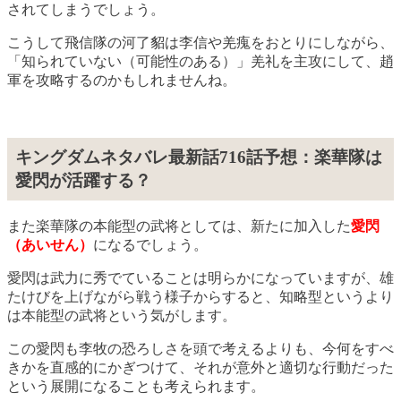
されてしまうでしょう。
こうして飛信隊の河了貂は李信や羌瘣をおとりにしながら、
「知られていない（可能性のある）」羌礼を主攻にして、趙
軍を攻略するのかもしれませんね。
キングダムネタバレ最新話716話予想：楽華隊は
愛閃が活躍する？
また楽華隊の本能型の武将としては、新たに加入した
愛閃
（あいせん）
になるでしょう。
愛閃は武力に秀でていることは明らかになっていますが、雄
たけびを上げながら戦う様子からすると、知略型というより
は本能型の武将という気がします。
この愛閃も李牧の恐ろしさを頭で考えるよりも、今何をすべ
きかを直感的にかぎつけて、それが意外と適切な行動だった
という展開になることも考えられます。