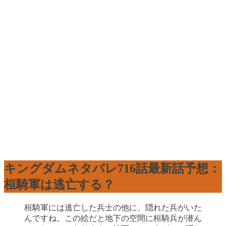
キングダムネタバレ716話最新話予想：
桓騎軍は逃亡する？
桓騎軍には逃亡した兵士の他に、隠れた兵がいた
んですね。この絵だと地下の空間に桓騎兵が潜ん