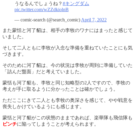
うなるんでしょうね？
#キングダム
pic.twitter.com/wZZdkiolnB
— comic-search (@search_comic)
April 7, 2022
また蒙恬と河了貂は、相手の李牧のワナにはまったと感じて
いました。
そして二人ともに李牧が入念な準備を重ねていたことにも気
づきます。
そのために河了貂は、今の状況は李牧が周到に準備していた
「詰んだ盤面」だと考えていました。
蒙恬も河了貂も、李牧と同じ知略型の2人ですので、李牧の
考えが手に取るように分かったことは確かでしょう。
ただここにきて二人とも李牧の奥深さを感じて、やや戦意を
喪失しかけているようにも感じます。
蒙恬と河了貂がこの状態のままであれば、楽華隊も飛信隊も
ピンチ
に陥ってしまうことが考えられます。