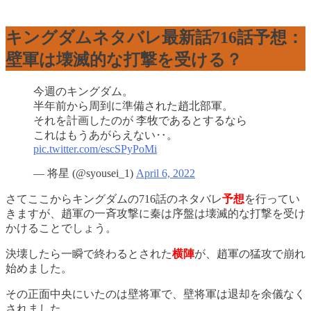
キングダムネタバレ最新話716話予想：
壁軍は壊滅的な打撃を受ける？
今週のキングダム。
半年前から周到に準備された趙北部軍。
それを計画したのが 李牧であるとするなら
これはもうあがらえない‥。
pic.twitter.com/escSPyPoMi
— 将星 (@syousei_1)
April 6, 2022
さてここからキングダムの716話のネタバレ
予想
を行ってい
きますが、趙軍の一斉攻撃に秦は序盤は壊滅的な打撃を受け
かけることでしょう。
決壊したら一瞬で終わるとされた
横陣
が、趙軍の猛攻で崩れ
始めました。
その正面中央にいたのは壁将軍で、壁将軍は退却を余儀なく
されました。