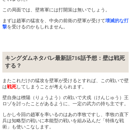
この局面では、壁将軍には打開策は無いでしょう。
まずは趙軍の猛攻を、中央の前衛の壁軍が受けて
壊滅的な打
撃
を受けるのかもしれません。
キングダムネタバレ最新話716話予想：壁は戦死
する？
またこれだけの猛攻を壁軍が受けるとすれば、この戦いで壁
は
戦死
してしまうことが考えられます。
壁自身は橑陽（りょうよう）の戦いで犬戎（けんじゅう）王
ロゾを討ったことがあるように、一定の武力の持ち主です。
しかし今回の趙軍を率いるのはあの李牧ですし、李牧の直下
兵は知略型の戦いに本能型の戦いを組み込んだ「特殊な戦
術」も使いこなします。