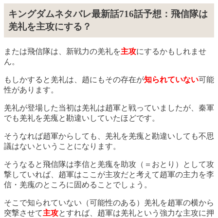
キングダムネタバレ最新話716話予想：飛信隊は
羌礼を主攻にする？
または飛信隊は、新戦力の羌礼を
主攻
にするかもしれませ
ん。
もしかすると羌礼は、趙にもその存在が
知られていない
可能
性があります。
羌礼が登場した当初は羌礼は趙軍と戦っていましたが、秦軍
でも羌礼を羌瘣と勘違いしていたほどです。
そうなれば趙軍からしても、羌礼を羌瘣と勘違いしても不思
議はないということになります。
そうなると飛信隊は李信と羌瘣を助攻（＝おとり）として攻
撃していれば、趙軍はここが主攻だと考えて趙軍の主力を李
信・羌瘣のところに固めることでしょう。
そこで知られていない（可能性のある）羌礼を趙軍の横から
突撃させて
主攻
とすれば、趙軍は羌礼という強力な主攻に押