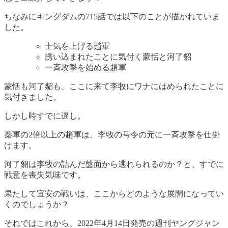
ちなみにキングダムの715話では以下のことが描かれていま
した。
士気を上げる趙軍
誘い込まれたことに気付く蒙恬と河了貂
一斉攻撃を始める趙軍
蒙恬も河了貂も、ここに来て李牧にワナにはめられたことに
気付きました。
しかし時すでに遅し。
秦軍の2倍以上の趙軍は、李牧の号令の元に一斉攻撃を仕掛
けます。
河了貂は李牧の詰んだ盤面から逃れられるのか？と、すでに
戦意を喪失気味です。
果たして宜安の戦いは、ここからどのような展開になってい
くのでしょうか？
それではこれから、2022年4月14日発売の週刊ヤングジャン