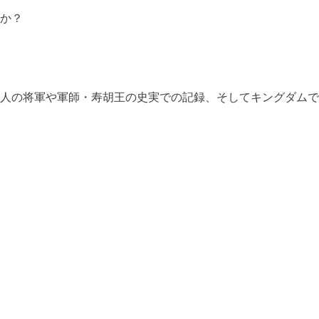
うか？
3人の将軍や軍師・寿胡王の史実での記録、そしてキングダム