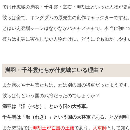
では什虎城の満羽・千斗雲・玄右・寿胡王といった人物が史
彼らは全て、キングダムの原先生の創作キャラクターですね
とはいえ登場シーンはなかなかハチャメチャで、本当に強い
彼らは史実に実在しない人物だけに、どうにでも動かしやす
満羽・千斗雲たちが什虎城にいる理由？
また満羽や千斗雲たちは、元は別の国の将軍だったようです
彼らは何という国の武将だったのでしょうか？
満羽は「汨（べき）」という国の大将軍。
千斗雲は「暦（れき）」という国の大将軍
であることが判明
また653話では
寿胡王が亡国の王族
であり、
大軍師
として知ら