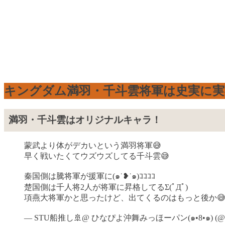
キングダム満羽・千斗雲将軍は史実に実
満羽・千斗雲はオリジナルキャラ！
蒙武より体がデカいという満羽将軍😅
早く戦いたくてウズウズしてる千斗雲😅
秦国側は騰将軍が援軍に(๑˙❥˙๑)ｺｺｺｺ
楚国側は千人将2人が将軍に昇格してるΣ(ﾟДﾟ)
項燕大将軍かと思ったけど、出てくるのはもっと後か
— STU船推し🚢@ ひなぴよ沖舞みっほーパン(๑•8•๑) (@pz