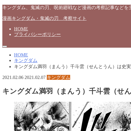
キングダム、鬼滅の刃、呪術廻戦など漫画の考察記事などを
漫画キングダム・鬼滅の刃 考察サイト
HOME
プライバシーポリシー
HOME
キングダム
キングダム満羽（まんう）千斗雲（せんとうん）は史実
2021.02.06
2021.02.07
キングダム
キングダム満羽（まんう）千斗雲（せ