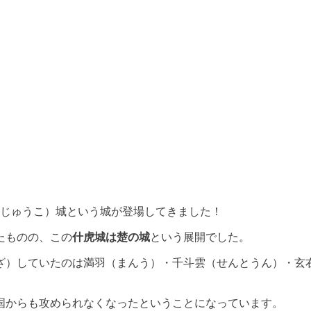
（じゅうこ）城という城が登場してきました！
たものの、この
什虎城は楚の城
という展開でした。
ざ）していたのは満羽（まんう）・千斗雲（せんとうん）・玄
国からも攻められなくなったということになっています。