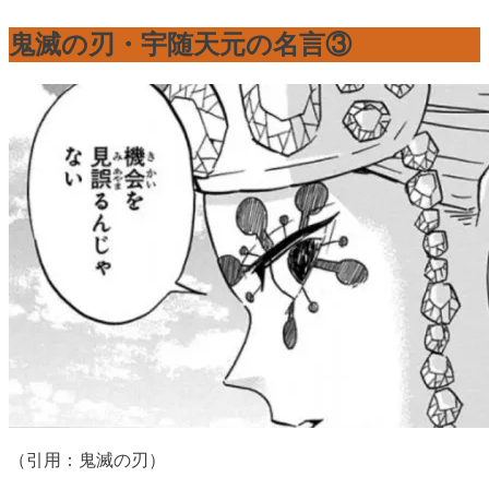
鬼滅の刃・宇随天元の名言③
（引用：鬼滅の刃）