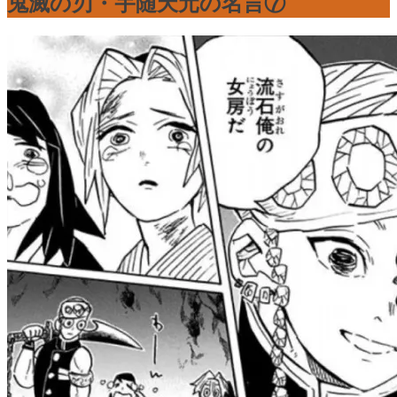
鬼滅の刃・宇随天元の名言⑦