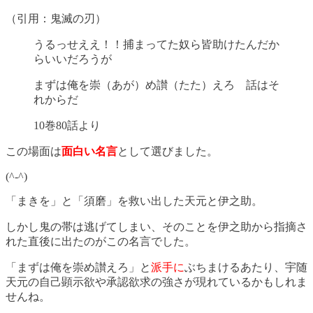
（引用：鬼滅の刃）
うるっせええ！！捕まってた奴ら皆助けたんだか
らいいだろうが
まずは俺を崇（あが）め讃（たた）えろ 話はそ
れからだ
10巻80話より
この場面は
面白い名言
として選びました。
(^-^)
「まきを」と「須磨」を救い出した天元と伊之助。
しかし鬼の帯は逃げてしまい、そのことを伊之助から指摘さ
れた直後に出たのがこの名言でした。
「まずは俺を崇め讃えろ」と
派手に
ぶちまけるあたり、宇随
天元の自己顕示欲や承認欲求の強さが現れているかもしれま
せんね。