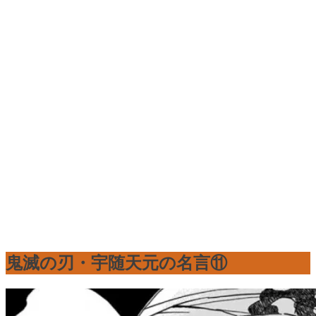
鬼滅の刃・宇随天元の名言⑪