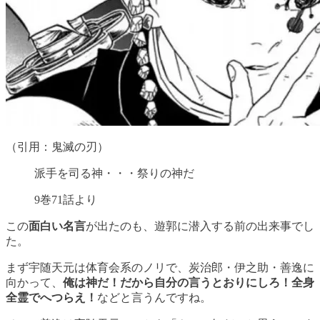
（引用：鬼滅の刃）
派手を司る神・・・祭りの神だ
9巻71話より
この
面白い名言
が出たのも、遊郭に潜入する前の出来事でし
た。
まず宇随天元は体育会系のノリで、炭治郎・伊之助・善逸に
向かって、
俺は神だ！だから自分の言うとおりにしろ！全身
全霊でへつらえ！
などと言うんですね。