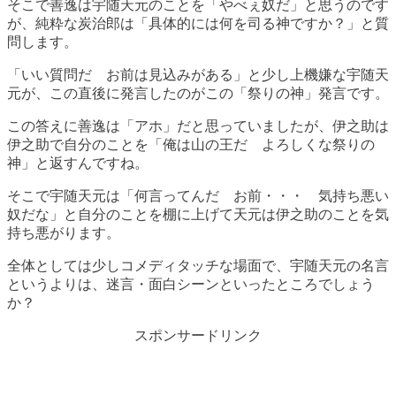
そこで善逸は宇随天元のことを「やべぇ奴だ」と思うのです
が、純粋な炭治郎は「具体的には何を司る神ですか？」と質
問します。
「いい質問だ お前は見込みがある」と少し上機嫌な宇随天
元が、この直後に発言したのがこの「祭りの神」発言です。
この答えに善逸は「アホ」だと思っていましたが、伊之助は
伊之助で自分のことを「俺は山の王だ よろしくな祭りの
神」と返すんですね。
そこで宇随天元は「何言ってんだ お前・・・ 気持ち悪い
奴だな」と自分のことを棚に上げて天元は伊之助のことを気
持ち悪がります。
全体としては少しコメディタッチな場面で、宇随天元の名言
というよりは、迷言・面白シーンといったところでしょう
か？
スポンサードリンク