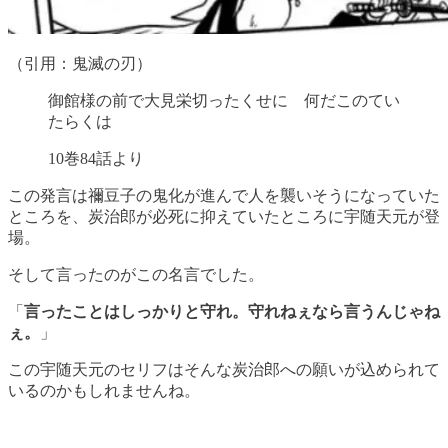
（引用：鬼滅の刃）
御館様の前で大見栄切ったくせに 何だこのてい
たらくは
10巻84話より
この発言は禰豆子の鬼化が進んで人を襲いそうになっていた
ところを、炭治郎が必死に抑えていたところに宇随天元が登
場。
そして言ったのがこの名言でした。
「
言ったことはしっかりと守れ。守れねぇなら言うんじゃね
ぇ。
」
この宇随天元のセリフはそんな炭治郎への願いが込められて
いるのかもしれませんね。