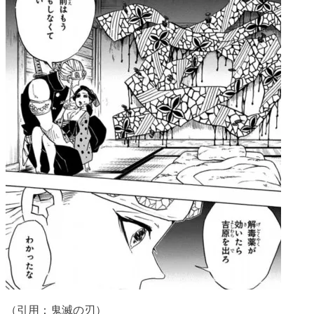
（引用：鬼滅の刃）