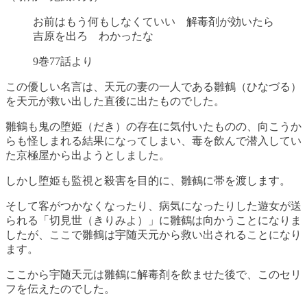
お前はもう何もしなくていい 解毒剤が効いたら
吉原を出ろ わかったな
9巻77話より
この優しい名言は、天元の妻の一人である雛鶴（ひなづる）
を天元が救い出した直後に出たものでした。
雛鶴も鬼の堕姫（だき）の存在に気付いたものの、向こうか
らも怪しまれる結果になってしまい、毒を飲んで潜入してい
た京極屋から出ようとしました。
しかし堕姫も監視と殺害を目的に、雛鶴に帯を渡します。
そして客がつかなくなったり、病気になったりした遊女が送
られる「切見世（きりみよ）」に雛鶴は向かうことになりま
したが、ここで雛鶴は宇随天元から救い出されることになり
ます。
ここから宇随天元は雛鶴に解毒剤を飲ませた後で、このセリ
フを伝えたのでした。