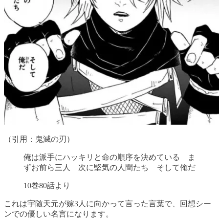
（引用：鬼滅の刃）
俺は派手にハッキリと命の順序を決めている ま
ずお前ら三人 次に堅気の人間たち そして俺だ
10巻80話より
これは宇随天元が嫁3人に向かって言った言葉で、回想シー
ンでの優しい名言になります。