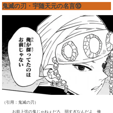
鬼滅の刃・宇随天元の名言⑩
（引用：鬼滅の刃）
お前上弦の鬼じゃねぇだろ 弱すぎなんだよ 俺