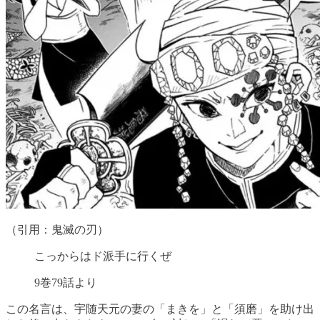
（引用：鬼滅の刃）
こっからはド派手に行くぜ
9巻79話より
この名言は、宇随天元の妻の「まきを」と「須磨」を助け出