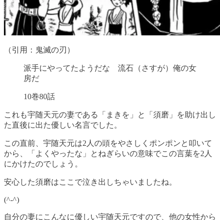
（引用：鬼滅の刃）
派手にやってたようだな 流石（さすが）俺の女
房だ
10巻80話
これも宇随天元の妻である「まきを」と「須磨」を助け出し
た直後に出た優しい名言でした。
この直前、宇随天元は2人の頭をやさしくポンポンと叩いて
から、「よくやったな」とねぎらいの意味でこの言葉を2人
にかけたのでしょう。
安心した須磨はここで泣き出しちゃいましたね。
(^-^)
自分の妻にこんなに優しい宇随天元ですので、他の女性から