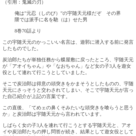
（引用：鬼滅の刃）
俺は”元忍（しのび）”の宇随天元様だぞ その界
隈では派手に名を馳（は）せた男
8巻70話より
この宇随天元のかっこいい名言は、遊郭に潜入する前に発言
したものでした。
炭治郎たちが単独任務から蝶屋敷に戻ったところ、宇随天元
が「アオイちゃん」や「なおちゃん」など女の子3人を遊女
役として連れて行こうとしていました。
そこで炭治郎は得意の頭突きをかまそうとしたものの、宇随
天元にさっそうと交わされてしまい、そこで宇随天元が言っ
た自己紹介が上記の言葉です。
この直後、「てめェの鼻くそみたいな頭突きを喰らうと思う
か」と炭治郎は宇随天元から言われています。
しばらく女の子3人を連れて行こうとする宇随天元と、アオ
イや炭治郎たちの押し問答が続き、結果として遊女役として