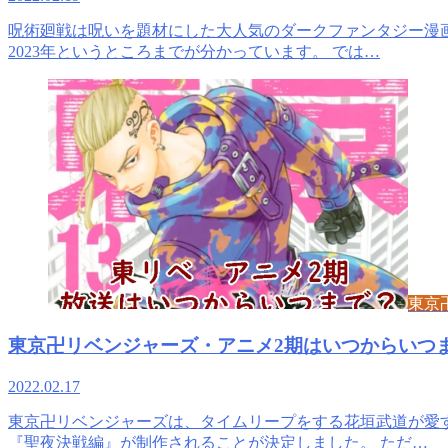
呪術廻戦は呪いを題材にした大人気のダークファンタジー漫画
2023年というところまでが分かっています。 では…
東京
東京卍リベンジャーズ・アニメ2期はいつからいつ
2022.02.17
東京卍リベンジャーズは、タイムリープをする花垣武道が愛す
『聖夜決戦編』が制作されることが決定しました。 ただ…