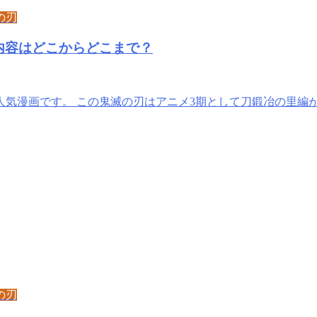
の刃
内容はどこからどこまで？
気漫画です。 この鬼滅の刃はアニメ3期として刀鍛冶の里編
の刃