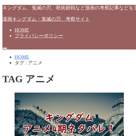
キングダム、鬼滅の刃、呪術廻戦など漫画の考察記事などを
漫画キングダム・鬼滅の刃 考察サイト
HOME
プライバシーポリシー
HOME
タグ : アニメ
TAG
アニメ