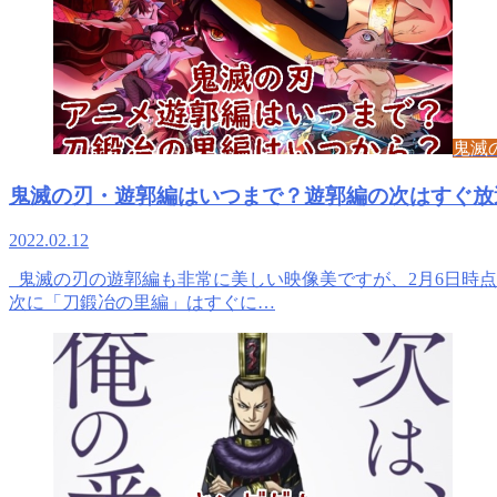
鬼滅
鬼滅の刃・遊郭編はいつまで？遊郭編の次はすぐ放
2022.02.12
鬼滅の刃の遊郭編も非常に美しい映像美ですが、2月6日時点で
次に「刀鍛冶の里編」はすぐに…