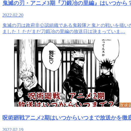
鬼滅の刃・アニメ3期『刀鍛冶の里編』はいつから
2022.02.20
鬼滅の刃は政府非公認組織である鬼殺隊と鬼との戦いを描い
ました！ ただまだ刀鍛冶の里編の放送日は決まっていま…
呪術
呪術廻戦アニメ2期はいつからいつまで放送かを徹
2022.02.19