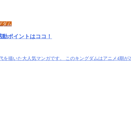
グダム
感動ポイントはココ！
を描いた大人気マンガです。 このキングダムはアニメ4期が20