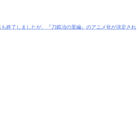
送も終了しましたが、『刀鍛冶の里編』のアニメ化が決定され