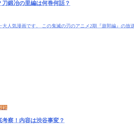
？刀鍛冶の里編は何巻何話？
た大人気漫画です。 この鬼滅の刃のアニメ2期『遊郭編』の放
廻戦
底考察！内容は渋谷事変？