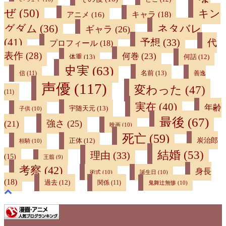
ぜ
(50)
キン
キャラ
(18)
アニメ
(16)
ネタバレ
グダム
(36)
ギャラ
(26)
(41)
予想
(33)
代
プロフィール
(18)
表作
(28)
何巻
(23)
体重
(13)
何話
(12)
史実
(63)
名前
(13)
信
(11)
善逸
声優
(117)
変わった
(47)
(11)
実在
(40)
年齢
宇随天元
(13)
子供
(10)
最後
(67)
強さ
(25)
(21)
映画
(10)
死亡
(59)
炭治郎
正体
(12)
桓騎
(10)
結婚
(53)
理由
(33)
(15)
王翦
(9)
考察
(42)
身長
術式
(10)
誕生日
(10)
(18)
過去
(12)
関係
(11)
鬼舞辻無惨
(10)