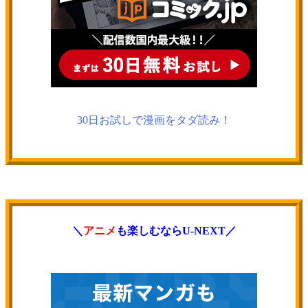
30日お試しで漫画をタダ読み！
＼
アニメ
も楽しむならU-NEXT／