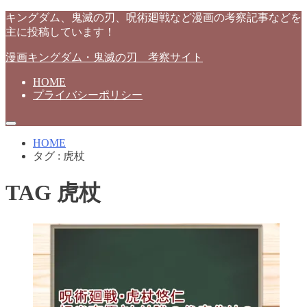
キングダム、鬼滅の刃、呪術廻戦など漫画の考察記事などを
主に投稿しています！
漫画キングダム・鬼滅の刃 考察サイト
HOME
プライバシーポリシー
HOME
タグ : 虎杖
TAG
虎杖