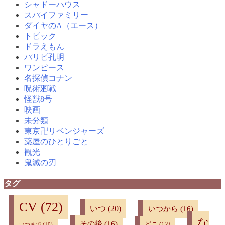
シャドーハウス
スパイファミリー
ダイヤのA（エース）
トピック
ドラえもん
パリピ孔明
ワンピース
名探偵コナン
呪術廻戦
怪獣8号
映画
未分類
東京卍リベンジャーズ
薬屋のひとりごと
観光
鬼滅の刃
タグ
CV
(72)
いつ
(20)
いつから
(16)
な
その後
(16)
どこ
(12)
いつまで
(10)