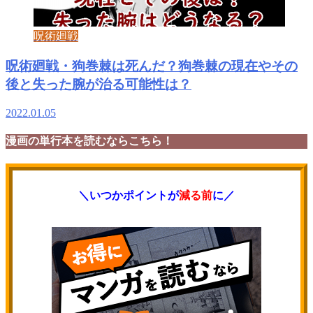
呪術廻戦
呪術廻戦・狗巻棘は死んだ？狗巻棘の現在やその
後と失った腕が治る可能性は？
2022.01.05
漫画の単行本を読むならこちら！
＼いつかポイントが
減る前
に／