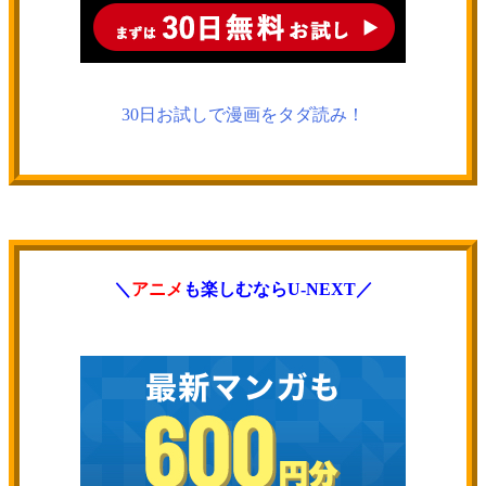
30日お試しで漫画をタダ読み！
＼
アニメ
も楽しむならU-NEXT／