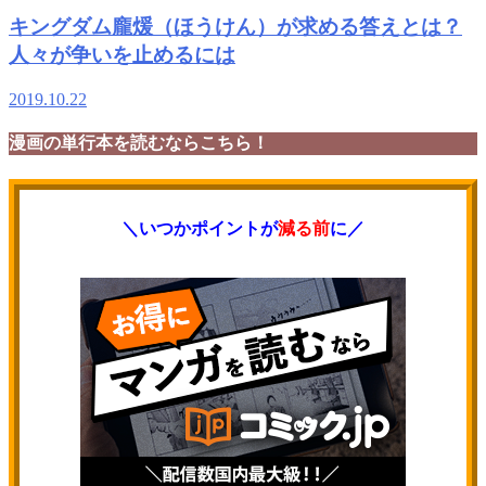
キングダム龐煖（ほうけん）が求める答えとは？
人々が争いを止めるには
2019.10.22
漫画の単行本を読むならこちら！
＼いつかポイントが
減る前
に／