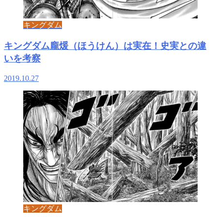
キングダム
キングダム龐煖（ほうけん）は実在！史実との違
いを考察
2019.10.27
キングダム