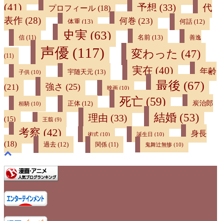
(41)
予想
(33)
代
プロフィール
(18)
表作
(28)
何巻
(23)
体重
(13)
何話
(12)
史実
(63)
名前
(13)
信
(11)
善逸
声優
(117)
変わった
(47)
(11)
実在
(40)
年齢
宇随天元
(13)
子供
(10)
最後
(67)
強さ
(25)
(21)
映画
(10)
死亡
(59)
炭治郎
正体
(12)
桓騎
(10)
結婚
(53)
理由
(33)
(15)
王翦
(9)
考察
(42)
身長
術式
(10)
誕生日
(10)
(18)
過去
(12)
関係
(11)
鬼舞辻無惨
(10)