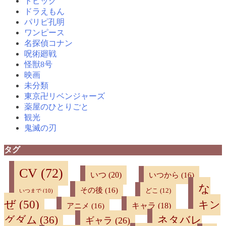
トピック
ドラえもん
パリピ孔明
ワンピース
名探偵コナン
呪術廻戦
怪獣8号
映画
未分類
東京卍リベンジャーズ
薬屋のひとりごと
観光
鬼滅の刃
タグ
CV
(72)
いつ
(20)
いつから
(16)
な
その後
(16)
どこ
(12)
いつまで
(10)
ぜ
(50)
キン
キャラ
(18)
アニメ
(16)
ネタバレ
グダム
(36)
ギャラ
(26)